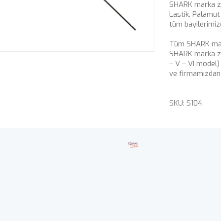
SHARK marka zıp
Lastik, Palamut
tüm bayilerimiz
Tüm SHARK mark
SHARK marka zıpk
– V – VI model) 
ve firmamızdan t
SKU:
S104
.