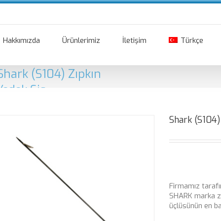
Hakkımızda
Ürünlerimiz
İletişim
Türkçe
Shark (S104) Zıpkın
Yedek Şiş
Shark (S104)
Firmamız tarafı
SHARK marka z
üçlüsünün en baş