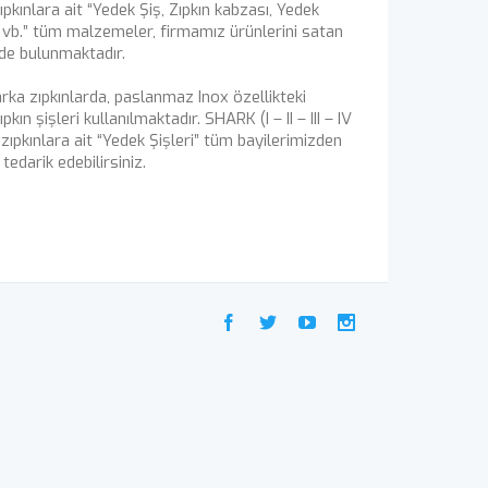
kınlara ait “Yedek Şiş, Zıpkın kabzası, Yedek
 vb.” tüm malzemeler, firmamız ürünlerini satan
de bulunmaktadır.
a zıpkınlarda, paslanmaz Inox özellikteki
ın şişleri kullanılmaktadır. SHARK (I – II – III – IV
zıpkınlara ait “Yedek Şişleri” tüm bayilerimizden
edarik edebilirsiniz.