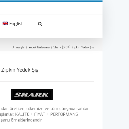
English
Anasayfa
Yedek Malzeme
Shark (S104) Zıpkın Yedek Şiş
 Zıpkın Yedek Şiş
ndan üretilen, ülkemize ve tüm dünyaya satılan
ıpkınlar, KALİTE + FİYAT + PERFORMANS
arılı örneklerindendir.