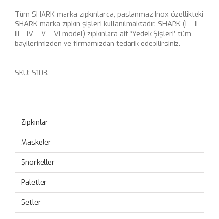
Tüm SHARK marka zıpkınlarda, paslanmaz Inox özellikteki
SHARK marka zıpkın şişleri kullanılmaktadır. SHARK (I – II –
III – IV – V – VI model) zıpkınlara ait “Yedek Şişleri” tüm
bayilerimizden ve firmamızdan tedarik edebilirsiniz.
SKU:
S103
.
Zıpkınlar
Maskeler
Şnorkeller
Paletler
Setler