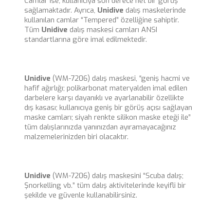
Camlar ise, kullanıcıya son derece net bir görüş
sağlamaktadır. Ayrıca,
Unidive
dalış maskelerinde
kullanılan camlar “Tempered” özelliğine sahiptir.
Tüm
Unidive
dalış maskesi camları ANSI
standartlarına göre imal edilmektedir.
Unidive
(WM-7206) dalış maskesi, “geniş hacmi ve
hafif ağırlığı; polikarbonat materyalden imal edilen
darbelere karşı dayanıklı ve ayarlanabilir özellikte
dış kasası; kullanıcıya geniş bir görüş açısı sağlayan
maske camları; siyah renkte silikon maske eteği ile”
tüm dalışlarınızda yanınızdan ayıramayacağınız
malzemelerinizden biri olacaktır.
Unidive
(WM-7206) dalış maskesini “Scuba dalış;
Şnorkelling vb.” tüm dalış aktivitelerinde keyifli bir
şekilde ve güvenle kullanabilirsiniz.